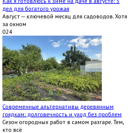
Как я готовлюсь к зиме на даче в августе: 5
дел для богатого урожая
Август — ключевой месяц для садоводов. Хотя
за окном
0
24
Современные альтернативы деревянным
грядкам: долговечность и уход без проблем
Сезон огородных работ в самом разгаре. Тем,
кто всё