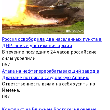
Россия освободила два населенных пункта в
ДНР: новые достижения армии
В течение последних 24 часов российские
силы укрепили
0
62
Атака на нефтеперерабатывающий завод в
Джизане потрясла Саудовскую Аравию
Ответственность взяли на себя хуситы из
Йемена.
0
87
Конфликт на Ближнем Востоке: ключевые