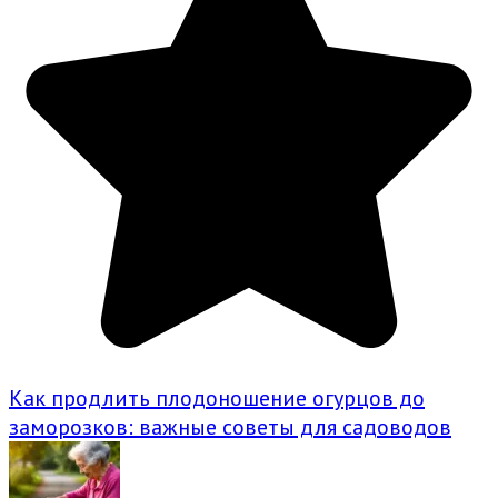
Как продлить плодоношение огурцов до
заморозков: важные советы для садоводов