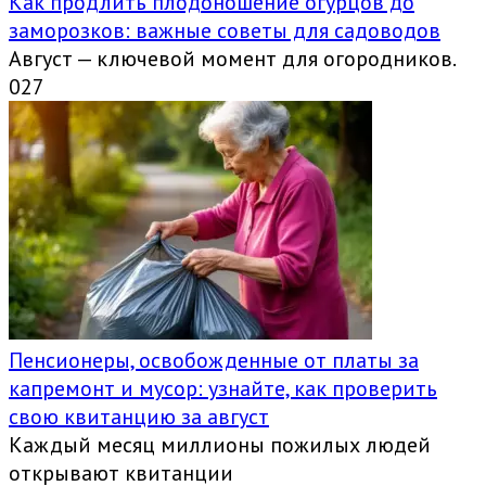
Как продлить плодоношение огурцов до
заморозков: важные советы для садоводов
Август — ключевой момент для огородников.
0
27
Пенсионеры, освобожденные от платы за
капремонт и мусор: узнайте, как проверить
свою квитанцию за август
Каждый месяц миллионы пожилых людей
открывают квитанции