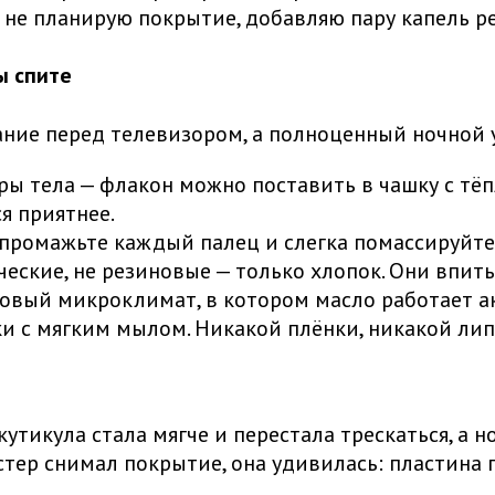
не планирую покрытие, добавляю пару капель р
ы спите
ние перед телевизором, а полноценный ночной ух
ы тела — флакон можно поставить в чашку с тёп
я приятнее.
промажьте каждый палец и слегка помассируйте 
еские, не резиновые — только хлопок. Они впи
овый микроклимат, в котором масло работает а
и с мягким мылом. Никакой плёнки, никакой лип
кутикула стала мягче и перестала трескаться, а 
стер снимал покрытие, она удивилась: пластина п