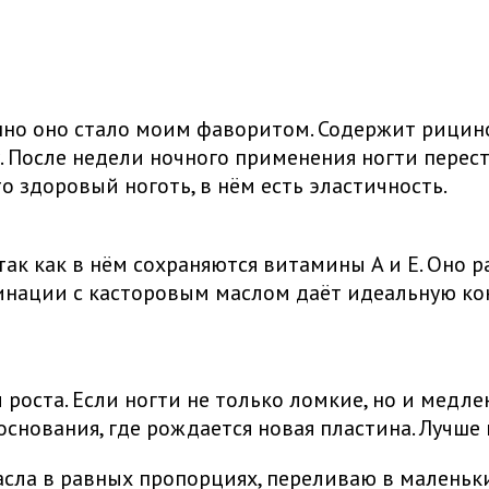
менно оно стало моим фаворитом. Содержит рицин
у. После недели ночного применения ногти перес
то здоровый ноготь, в нём есть эластичность.
так как в нём сохраняются витамины A и E. Оно ра
бинации с касторовым маслом даёт идеальную к
роста. Если ногти не только ломкие, но и медле
снования, где рождается новая пластина. Лучше и
сла в равных пропорциях, переливаю в маленьки