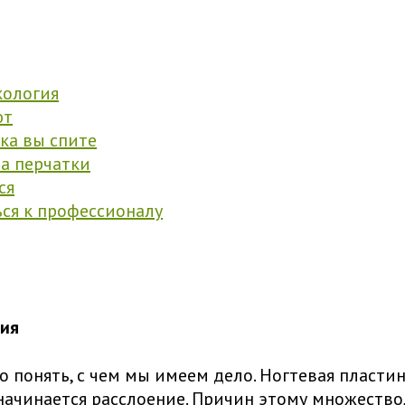
кология
ют
ка вы спите
на перчатки
ся
ся к профессионалу
гия
 понять, с чем мы имеем дело. Ногтевая пластина
 начинается расслоение. Причин этому множество,