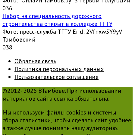
Фото: "Онлайн Тамбов.ру" В первом полугодии
0
36
Набор на специальность дорожного
строительства открыт в колледже ТГТУ
Фото: пресс-служба ТГТУ Erid: 2Vfnxw5Y9yV
Тамбовский
0
38
Обратная связь
Политика персональных данных
Пользовательское соглашение
©2012- 2026 ВТамбове. При использовании
материалов сайта ссылка обязательна.
Мы используем файлы cookies и системы
сбора статистики, чтобы сделать сайт удобнее,
а также лучше понимать нашу аудиторию.