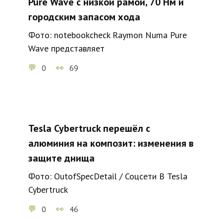
Pure Wave с низкой рамой, 70 Нм и
городским запасом хода
Фото: notebookcheck Raymon Numa Pure
Wave представляет
0
69
Tesla Cybertruck перешёл с
алюминия на композит: изменения в
защите днища
Фото: OutofSpecDetail / Соцсети В Tesla
Cybertruck
0
46