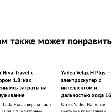
ам также может понравить
 Niva Travel с
Yadea Velax H Plus —
ором 1.8: как
электроскутер с
енились затраты на
интеллектом и
луживание
дальностью хода 16
: Lada Новая версия Lada
Фото: Yadea На рынке
Travel с 1,8-литровым
Вьетнама представлен