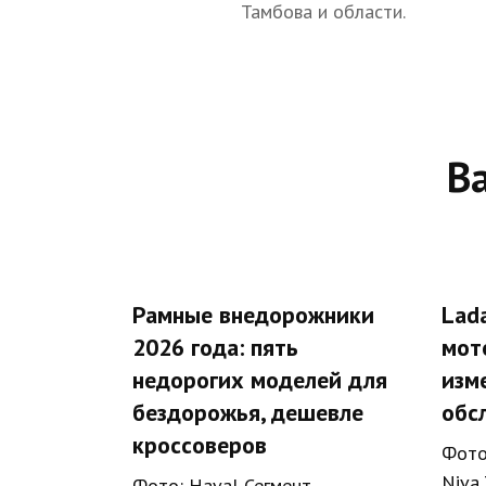
Тамбова и области.
В
Рамные внедорожники
Lada
2026 года: пять
мот
недорогих моделей для
изм
бездорожья, дешевле
обс
кроссоверов
Фото
Niva 
Фото: Haval Сегмент