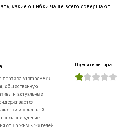
нать,
какие ошибки чаще всего совершают
Оцените автора
а
 портала vtambove.ru.
я, общественную
ативы и актуальные
придерживается
ивности и понятной
 внимание уделяет
лияют на жизнь жителей