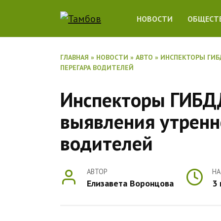
Перейти
НОВОСТИ
ОБЩЕСТ
к
содержанию
ГЛАВНАЯ
»
НОВОСТИ
»
АВТО
»
ИНСПЕКТОРЫ ГИБ
ПЕРЕГАРА ВОДИТЕЛЕЙ
Инспекторы ГИБД
выявления утренн
водителей
АВТОР
НА
Елизавета Воронцова
3