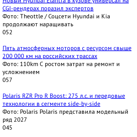
Новый Hyundai Elantra в кузове универсал на
CGI-рендерах поразил экспертов
Фото: Theottle / Соцсети Hyundai и Kia
продолжают наращивать
0
52
Пять атмосферных моторов с ресурсом свыше
200 000 км на российских трассах
Фото: 110km С ростом затрат на ремонт и
усложнением
0
57
Polaris RZR Pro R Boost: 275 л.с. и передовые
технологии в сегменте side-by-side
Фото: Polaris Polaris представила модельный
ряд 2027
0
45