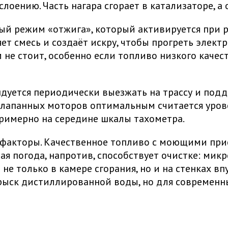
лоению. Часть нагара сгорает в катализаторе, а
ый режим «отжига», который активируется при 
т смесь и создаёт искру, чтобы прогреть элект
не стоит, особенно если топливо низкого качест
ндуется периодически выезжать на трассу и под
клапанных моторов оптимальным считается урове
примерно на середине шкалы тахометра.
е факторы. Качественное топливо с моющими п
ая погода, напротив, способствует очистке: мик
не только в камере сгорания, но и на стенках вп
ыск дистиллированной воды, но для современны