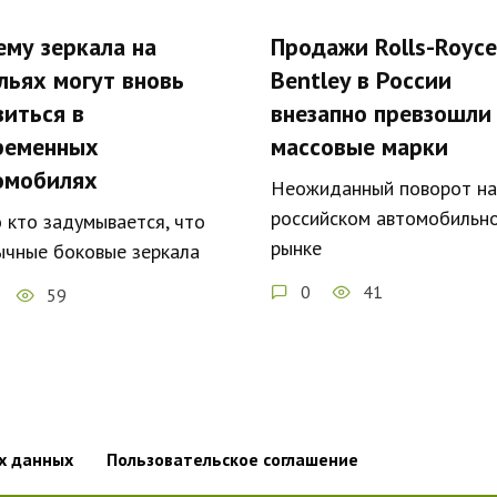
ему зеркала на
Продажи Rolls-Royce
льях могут вновь
Bentley в России
виться в
внезапно превзошли
ременных
массовые марки
омобилях
Неожиданный поворот на
российском автомобильн
 кто задумывается, что
рынке
ычные боковые зеркала
0
41
59
х данных
Пользовательское соглашение