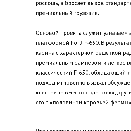
роскошь, а бросает вызов стандарт
премиальный грузовик.
Основой проекта служит узнаваемы
платформой Ford F-650. В результа
кабина с характерной решёткой ра
премиальным бампером и легкоспла
классический F-650, обладающий и
подход мгновенно вызвал обсужден
«лестнице вместо подножек», други
его с «половиной коровьей фермы»
Что касается технических характери