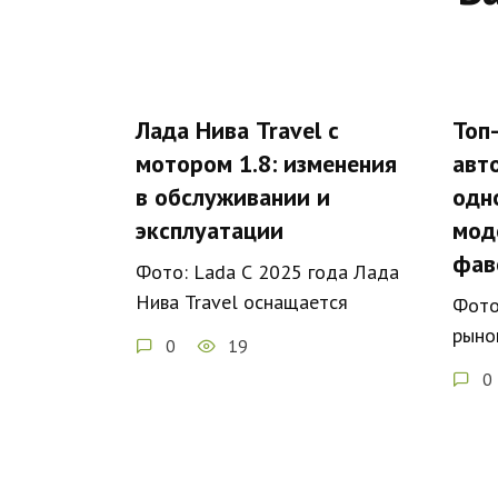
Лада Нива Travel с
Топ
мотором 1.8: изменения
авт
в обслуживании и
одн
эксплуатации
мод
фав
Фото: Lada С 2025 года Лада
Нива Travel оснащается
Фото
рыно
0
19
0