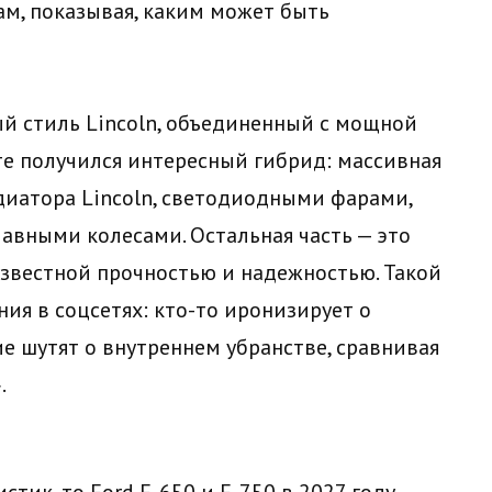
ам, показывая, каким может быть
й стиль Lincoln, объединенный с мощной
те получился интересный гибрид: массивная
диатора Lincoln, светодиодными фарами,
вными колесами. Остальная часть — это
звестной прочностью и надежностью. Такой
ия в соцсетях: кто-то иронизирует о
е шутят о внутреннем убранстве, сравнивая
.
стик, то Ford F-650 и F-750 в 2027 году