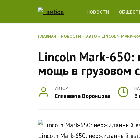
Перейти
НОВОСТИ
ОБЩЕСТ
к
содержанию
ГЛАВНАЯ
»
НОВОСТИ
»
АВТО
»
LINCOLN MARK-65
Lincoln Mark-650:
мощь в грузовом 
АВТОР
НА
Елизавета Воронцова
3
Lincoln Mark-650: неожиданный взг