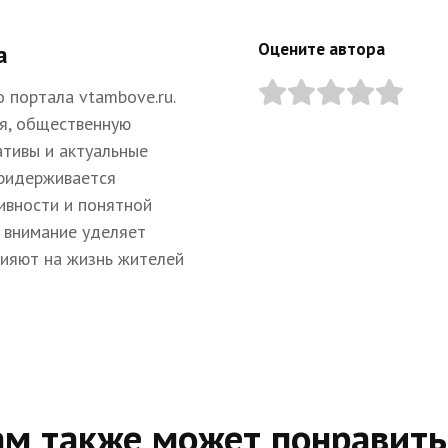
Оцените автора
а
 портала vtambove.ru.
я, общественную
ативы и актуальные
придерживается
ивности и понятной
 внимание уделяет
лияют на жизнь жителей
ам также может понравить