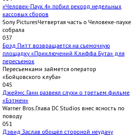
«Человек-Паук 4» побил рекорд недельных
кассовых сборов
Sony PicturesЧетвертая часть о Человеке-пауке
собрала
0
37
Брэд Питт возвращается на съемочную
площадку «Приключений Клиффа Бута» для
пересъемок
Пересъемками займется оператор
«Бойцовского клуба»
0
45
Джеймс Ганн развеял слухи о третьем фильме
«Бэтмен»
Warner Bros.Глава DC Studios внес ясность по
поводу
0
51
Дэвид Заслав обошёл стороной неудачу