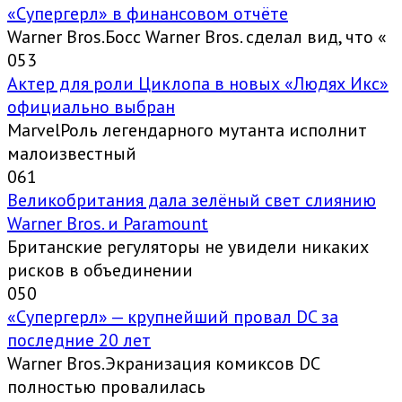
«Супергерл» в финансовом отчёте
Warner Bros.Босс Warner Bros. сделал вид, что «
0
53
Актер для роли Циклопа в новых «Людях Икс»
официально выбран
MarvelРоль легендарного мутанта исполнит
малоизвестный
0
61
Великобритания дала зелёный свет слиянию
Warner Bros. и Paramount
Британские регуляторы не увидели никаких
рисков в объединении
0
50
«Супергерл» — крупнейший провал DC за
последние 20 лет
Warner Bros.Экранизация комиксов DC
полностью провалилась