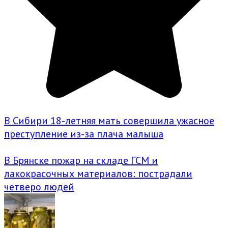
В Сибири 18-летняя мать совершила ужасное
преступление из-за плача малыша
В Брянске пожар на складе ГСМ и
лакокрасочных материалов: пострадали
четверо людей