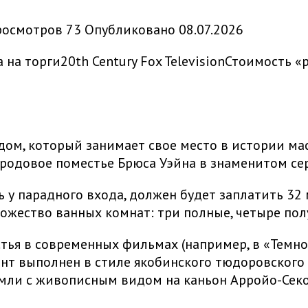
росмотров
73
Опубликовано
08.07.2026
20th Century Fox TelevisionСтоимость 
ом, который занимает свое место в истории масс
 родовое поместье Брюса Уэйна в знаменитом се
ь у парадного входа, должен будет заплатить 3
ожество ванных комнат: три полные, четыре пол
стья в современных фильмах (например, в «Темн
нт выполнен в стиле якобинского тюдоровского 
емли с живописным видом на каньон Арройо-Секо