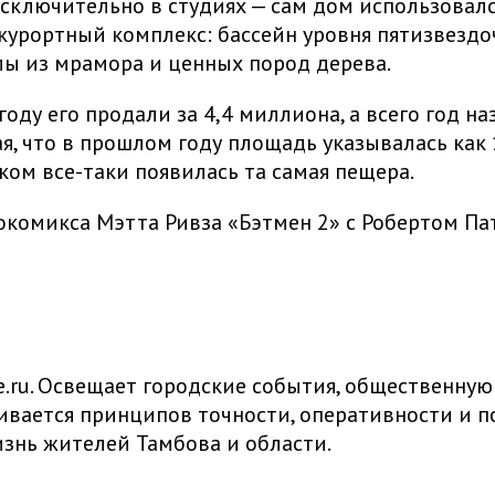
сключительно в студиях — сам дом использовалс
курортный комплекс: бассейн уровня пятизвездоч
лы из мрамора и ценных пород дерева.
оду его продали за 4,4 миллиона, а всего год наз
, что в прошлом году площадь указывалась как 1
ком все-таки появилась та самая пещера.
окомикса Мэтта Ривза «Бэтмен 2» с Робертом Па
ru. Освещает городские события, общественную
живается принципов точности, оперативности и
знь жителей Тамбова и области.