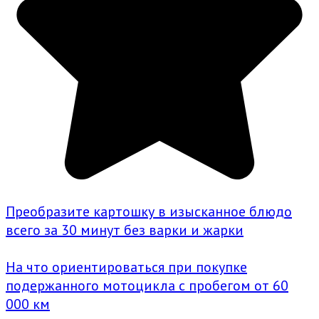
Преобразите картошку в изысканное блюдо
всего за 30 минут без варки и жарки
На что ориентироваться при покупке
подержанного мотоцикла с пробегом от 60
000 км