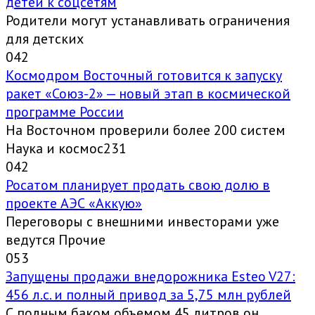
детей к соцсетям
Родители могут устанавливать ограничения
для детских
0
42
Космодром Восточный готовится к запуску
ракет «Союз-2» — новый этап в космической
программе России
На Восточном проверили более 200 систем
Наука и космос231
0
42
Росатом планирует продать свою долю в
проекте АЭС «Аккую»
Переговоры с внешними инвесторами уже
ведутся Прочие
0
53
Запущены продажи внедорожника Esteo V27:
456 л.с. и полный привод за 5,75 млн рублей
С полным баком объемом 45 литров он