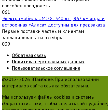
способен преодолеть
0
61
Электромобиль UMO 8: 340 л.с., 867 км хода и
встроенная «Алиса» доступны для предзаказа
Первые поставки частным клиентам
запланированы на октябрь
0
39
Обратная связь
Политика персональных данных
Пользовательское соглашение
©2012- 2026 ВТамбове. При использовании
материалов сайта ссылка обязательна.
Мы используем файлы cookies и системы
сбора статистики, чтобы сделать сайт удобнее,
а также лучше понимать нашу аудиторию.