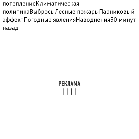
потепление
Климатическая
политика
Выбросы
Лесные пожары
Парниковый
эффект
Погодные явления
Наводнения
30 минут
назад