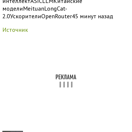
интеллект
ASIC
LLM
Китайские
модели
Meituan
LongCat-
2.0
Ускорители
OpenRouter
45 минут назад
Источник