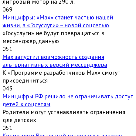
литровый мотор на 290 л.
0
69
Минцифры: «Max» станет частью нашей
жизни, а «Госуслуги» – новой соцсетью
«Госуслуги» не будут превращаться в
мессенджер, данную
0
51
Max запустил возможность создания
альтернативных версий мессенджера
К «Программе разработчиков Max» смогут
присоединиться
0
43
Минцифры РФ решило не ограничивать доступ
детей к соцсетям
Родители могут устанавливать ограничения
для детских
0
51
Космодром Восточный готовится к запуску