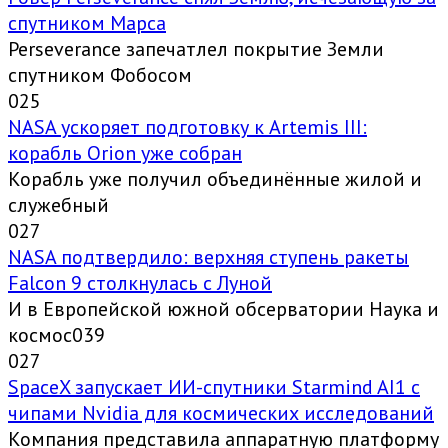
спутником Марса
Perseverance запечатлел покрытие Земли
спутником Фобосом
0
25
NASA ускоряет подготовку к Artemis III:
корабль Orion уже собран
Корабль уже получил объединённые жилой и
служебный
0
27
NASA подтвердило: верхняя ступень ракеты
Falcon 9 столкнулась с Луной
И в Европейской южной обсерватории Наука и
космос039
0
27
SpaceX запускает ИИ-спутники Starmind AI1 с
чипами Nvidia для космических исследований
Компания представила аппаратную платформу