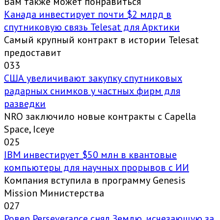
Вам также может понравиться
Канада инвестирует почти $2 млрд в
спутниковую связь Telesat для Арктики
Самый крупный контракт в истории Telesat
предоставит
0
33
США увеличивают закупку спутниковых
радарных снимков у частных фирм для
разведки
NRO заключило новые контракты с Capella
Space, Iceye
0
25
IBM инвестирует $50 млн в квантовые
компьютеры для научных прорывов с ИИ
Компания вступила в программу Genesis
Mission Министерства
0
27
Ровер Perseverance снял Землю, исчезающую за