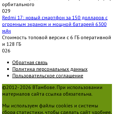
орбитального
0
29
Redmi 17: новый смартфон за 150 долларов с
огромным экраном и мощной батареей 6300
мАч
Стоимость топовой версии с 6 ГБ оперативной
и 128 ГБ
0
26
Обратная связь
Политика персональных данных
Пользовательское соглашение
©2012- 2026 ВТамбове. При использовании
материалов сайта ссылка обязательна.
Мы используем файлы cookies и системы
сбора статистики, чтобы сделать сайт удобнее,