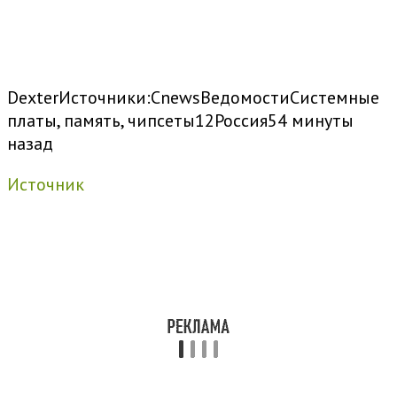
Dexter
Источники:
CnewsВедомости
Системные
платы, память, чипсеты
12
Россия
54 минуты
назад
Источник