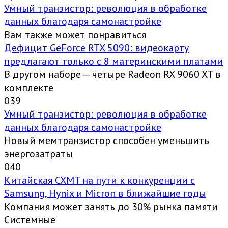
Умный транзистор: революция в обработке
данных благодаря самонастройке
Вам также может понравиться
Дефицит GeForce RTX 5090: видеокарту
предлагают только с 8 материнскими платами
В другом наборе — четыре Radeon RX 9060 XT в
комплекте
0
39
Умный транзистор: революция в обработке
данных благодаря самонастройке
Новый мемтранзистор способен уменьшить
энергозатраты
0
40
Китайская CXMT на пути к конкуренции с
Samsung, Hynix и Micron в ближайшие годы
Компания может занять до 30% рынка памяти
Системные