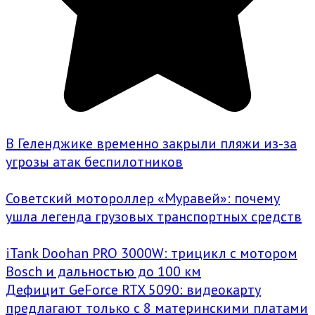
В Геленджике временно закрыли пляжи из-за
угрозы атак беспилотников
Советский мотороллер «Муравей»: почему
ушла легенда грузовых транспортных средств
iTank Doohan PRO 3000W: трицикл с мотором
Bosch и дальностью до 100 км
Дефицит GeForce RTX 5090: видеокарту
предлагают только с 8 материнскими платами