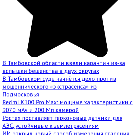
В Тамбовской области ввели карантин из-за
вспышки бешенства в двух округах
В Тамбовском суде начнётся дело против
мошеннического «экстрасенса» из
Подмосковья
Redmi K100 Pro Max: мощные характеристики с
9070 мАч и 200 Мп камерой
Ростех поставляет герконовые датчики для
АЭС, устойчивые к землетрясениям
ИИ открыл новый способ измерения старения