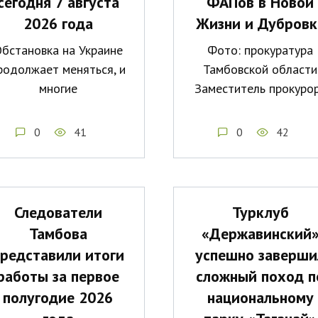
сегодня 7 августа
ФАПов в Новой
2026 года
Жизни и Дубровк
бстановка на Украине
Фото: прокуратура
родолжает меняться, и
Тамбовской области
многие
Заместитель прокуро
0
41
0
42
Следователи
Турклуб
Тамбова
«Державинский
редставили итоги
успешно заверши
работы за первое
сложный поход п
полугодие 2026
национальному