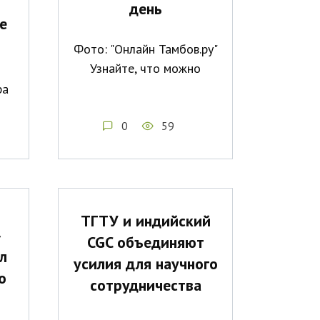
день
е
Фото: "Онлайн Тамбов.ру"
Узнайте, что можно
ра
0
59
ТГТУ и индийский
»
CGC объединяют
л
усилия для научного
о
сотрудничества