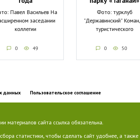
года
парку «Таганай»
то: Павел Васильев На
Фото: турклуб
асширенном заседании
"Державинский" Коман
коллегии
туристического
0
49
0
50
х данных
Пользовательское соглашение
ии материалов сайта ссылка обязательна.
сбора статистики, чтобы сделать сайт удобнее, а такж