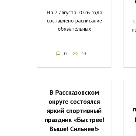
На 7 августа 2026 года
составлено расписание
О
обязательных
п
0
43
В Рассказовском
округе состоялся
п
яркий спортивный
праздник «Быстрее!
Выше! Сильнее!»