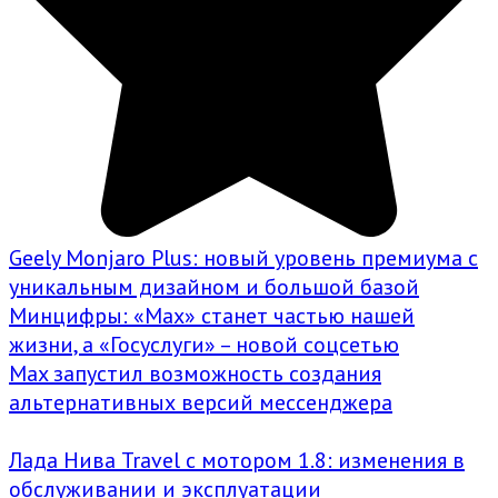
Geely Monjaro Plus: новый уровень премиума с
уникальным дизайном и большой базой
Минцифры: «Max» станет частью нашей
жизни, а «Госуслуги» – новой соцсетью
Max запустил возможность создания
альтернативных версий мессенджера
Лада Нива Travel с мотором 1.8: изменения в
обслуживании и эксплуатации