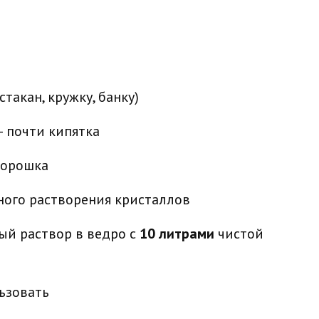
такан, кружку, банку)
 почти кипятка
порошка
ного растворения кристаллов
ый раствор в ведро с
10 литрами
чистой
ьзовать