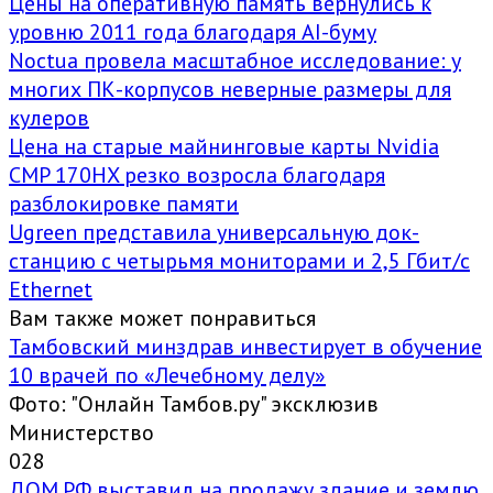
Цены на оперативную память вернулись к
уровню 2011 года благодаря AI-буму
Noctua провела масштабное исследование: у
многих ПК-корпусов неверные размеры для
кулеров
Цена на старые майнинговые карты Nvidia
CMP 170HX резко возросла благодаря
разблокировке памяти
Ugreen представила универсальную док-
станцию с четырьмя мониторами и 2,5 Гбит/с
Ethernet
Вам также может понравиться
Тамбовский минздрав инвестирует в обучение
10 врачей по «Лечебному делу»
Фото: "Онлайн Тамбов.ру" эксклюзив
Министерство
0
28
ДОМ.РФ выставил на продажу здание и землю