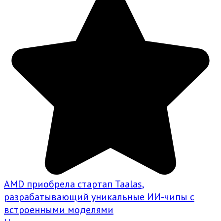
AMD приобрела стартап Taalas,
разрабатывающий уникальные ИИ-чипы с
встроенными моделями