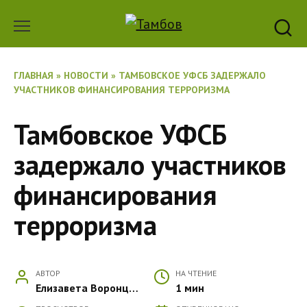
Перейти
к
содержанию
ГЛАВНАЯ
»
НОВОСТИ
»
ТАМБОВСКОЕ УФСБ ЗАДЕРЖАЛО
УЧАСТНИКОВ ФИНАНСИРОВАНИЯ ТЕРРОРИЗМА
Тамбовское УФСБ
задержало участников
финансирования
терроризма
АВТОР
НА ЧТЕНИЕ
Елизавета Воронцова
1 мин