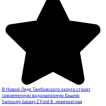
В Новой Ляде Тамбовского округа строят
современную водонапорную башню
Samsung Galaxy Z Fold 8: невероятная