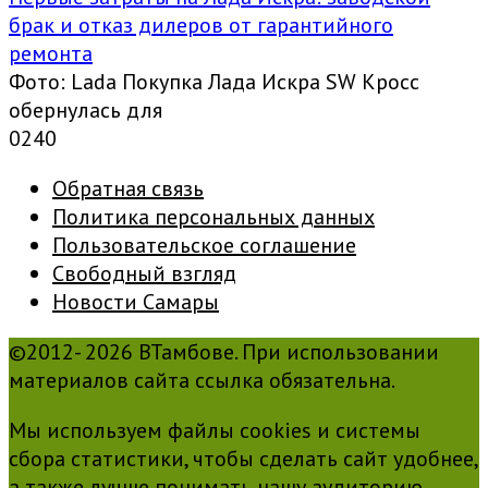
брак и отказ дилеров от гарантийного
ремонта
Фото: Lada Покупка Лада Искра SW Кросс
обернулась для
0
240
Обратная связь
Политика персональных данных
Пользовательское соглашение
Свободный взгляд
Новости Самары
©2012- 2026 ВТамбове. При использовании
материалов сайта ссылка обязательна.
Мы используем файлы cookies и системы
сбора статистики, чтобы сделать сайт удобнее,
а также лучше понимать нашу аудиторию.