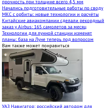
прочность при толщине всего 4,5 мм
Начались подготовительные работы по своду
МКС с орбиты: новые технологии и расчёты
Китайские авиакомпании сделали рекордный
заказ у Airbus: 165 самолетов за месяц
Технологии для лунной станции изменят
планы: база на Луне теперь под вопросом
Вам также может понравиться
УАЗ Навигатор: российский автодом для