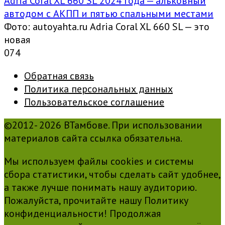
Adria Coral XL 660 SL 2024 года — альковный
автодом с АКПП и пятью спальными местами
Фото: autoyahta.ru Adria Coral XL 660 SL — это
новая
0
74
Обратная связь
Политика персональных данных
Пользовательское соглашение
©2012- 2026 ВТамбове. При использовании
материалов сайта ссылка обязательна.
Мы используем файлы cookies и системы
сбора статистики, чтобы сделать сайт удобнее,
а также лучше понимать нашу аудиторию.
Пожалуйста, прочитайте нашу Политику
конфиденциальности! Продолжая