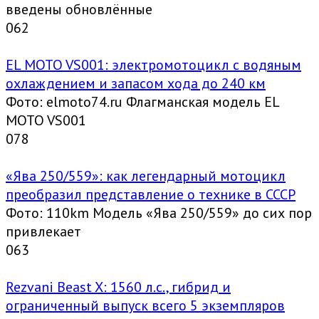
введены обновлённые
0
62
EL MOTO VS001: электромотоцикл с водяным
охлаждением и запасом хода до 240 км
Фото: elmoto74.ru Флагманская модель EL
MOTO VS001
0
78
«Ява 250/559»: как легендарный мотоцикл
преобразил представление о технике в СССР
Фото: 110km Модель «Ява 250/559» до сих пор
привлекает
0
63
Rezvani Beast X: 1560 л.с., гибрид и
ограниченный выпуск всего 5 экземпляров