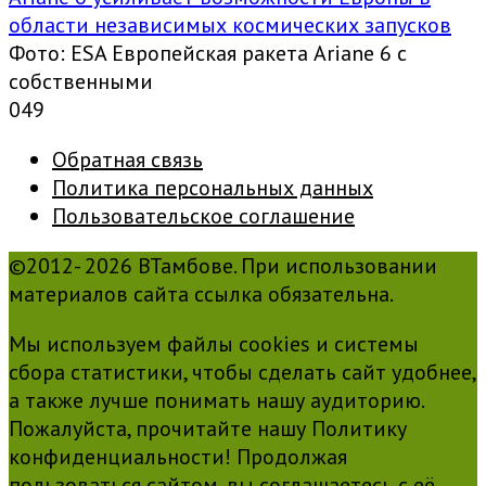
области независимых космических запусков
Фото: ESA Европейская ракета Ariane 6 с
собственными
0
49
Обратная связь
Политика персональных данных
Пользовательское соглашение
©2012- 2026 ВТамбове. При использовании
материалов сайта ссылка обязательна.
Мы используем файлы cookies и системы
сбора статистики, чтобы сделать сайт удобнее,
а также лучше понимать нашу аудиторию.
Пожалуйста, прочитайте нашу Политику
конфиденциальности! Продолжая
пользоваться сайтом, вы соглашаетесь с её