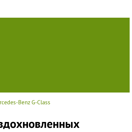
cedes-Benz G-Class
 вдохновленных