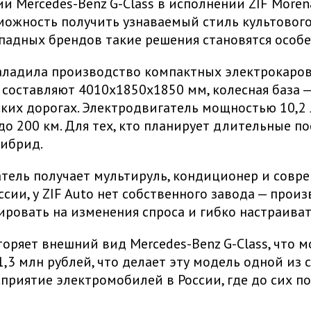
и Mercedes-Benz G-Class в исполнении ZIF More
ожность получить узнаваемый стиль культового 
ападных брендов такие решения становятся особ
 наладила производство компактных электрокаро
 составляют 4010х1850х1850 мм, колесная база —
ких дорогах. Электродвигатель мощностью 10,2 л
ь до 200 км. Для тех, кто планирует длительные 
гибрид.
атель получает мультируль, кондиционер и сов
сии, у ZIF Auto нет собственного завода — прои
ировать на изменения спроса и гибко настраива
торяет внешний вид Mercedes-Benz G-Class, что
1,3 млн рублей, что делает эту модель одной из
сприятие электромобилей в России, где до сих 