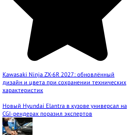
Kawasaki Ninja ZX-6R 2027: обновлённый
дизайн и цвета при сохранении технических
характеристик
Новый Hyundai Elantra в кузове универсал на
CGI-рендерах поразил экспертов