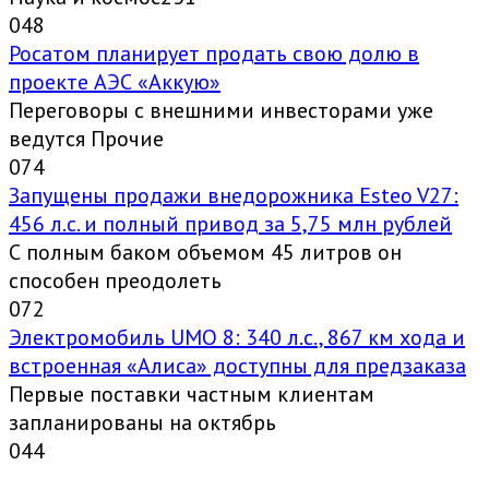
0
48
Росатом планирует продать свою долю в
проекте АЭС «Аккую»
Переговоры с внешними инвесторами уже
ведутся Прочие
0
74
Запущены продажи внедорожника Esteo V27:
456 л.с. и полный привод за 5,75 млн рублей
С полным баком объемом 45 литров он
способен преодолеть
0
72
Электромобиль UMO 8: 340 л.с., 867 км хода и
встроенная «Алиса» доступны для предзаказа
Первые поставки частным клиентам
запланированы на октябрь
0
44