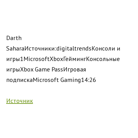
Darth
Sahara
Источники:
digitaltrends
Консоли и
игры
1
Microsoft
Xbox
Гейминг
Консольные
игры
Xbox Game Pass
Игровая
подписка
Microsoft Gaming
14:26
Источник