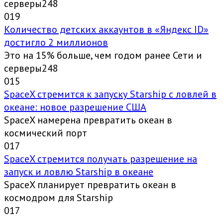
серверы248
0
19
Количество детских аккаунтов в «Яндекс ID»
достигло 2 миллионов
Это на 15% больше, чем годом ранее Сети и
серверы248
0
15
SpaceX стремится к запуску Starship с ловлей в
океане: новое разрешение США
SpaceX намерена превратить океан в
космический порт
0
17
SpaceX стремится получать разрешение на
запуск и ловлю Starship в океане
SpaceX планирует превратить океан в
космодром для Starship
0
17