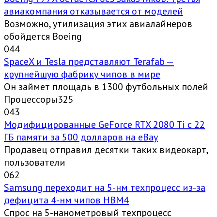
авиакомпания отказывается от моделей
Возможно, утилизация этих авиалайнеров
обойдется Boeing
0
44
SpaceX и Tesla представляют Terafab —
крупнейшую фабрику чипов в мире
Он займет площадь в 1300 футбольных полей
Процессоры325
0
43
Модифицированные GeForce RTX 2080 Ti с 22
ГБ памяти за 500 долларов на eBay
Продавец отправил десятки таких видеокарт,
пользователи
0
62
Samsung переходит на 5-нм техпроцесс из-за
дефицита 4-нм чипов HBM4
Спрос на 5-нанометровый техпроцесс