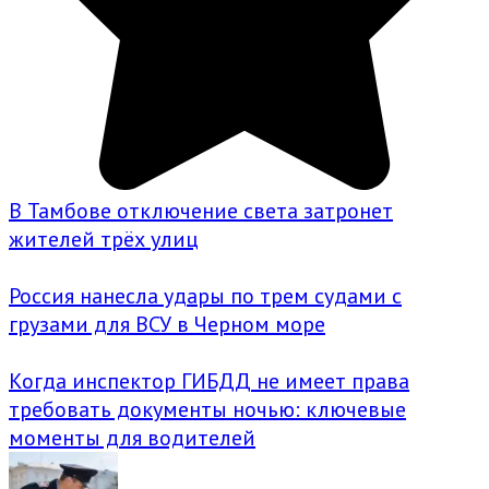
В Тамбове отключение света затронет
жителей трёх улиц
Россия нанесла удары по трем судами с
грузами для ВСУ в Черном море
Когда инспектор ГИБДД не имеет права
требовать документы ночью: ключевые
моменты для водителей