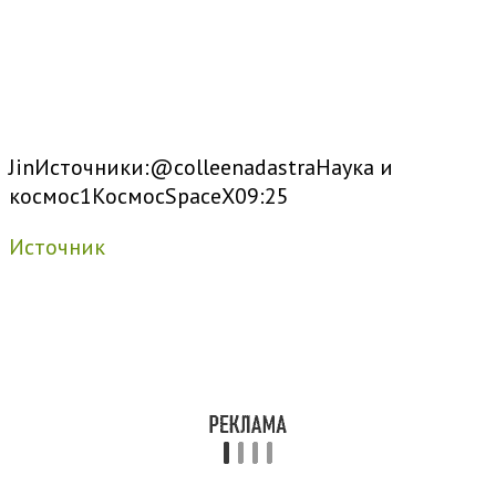
Jin
Источники:
@colleenadastra
Наука и
космос
1
Космос
SpaceX
09:25
Источник