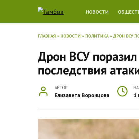
Перейти
НОВОСТИ
ОБЩЕСТ
к
содержанию
ГЛАВНАЯ
»
НОВОСТИ
»
ПОЛИТИКА
»
ДРОН ВСУ П
Дрон ВСУ поразил
последствия атак
АВТОР
НА
Елизавета Воронцова
1