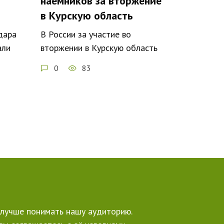
наемников за вторжение
в Курскую область
дара
В России за участие во
али
вторжении в Курскую область
0
83
е лучше понимать нашу аудиторию.