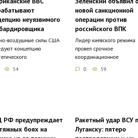
риканские ВВС
Зеленский объявил 
рабатывают
новой санкционной
цепцию неуязвимого
операции против
бардировщика
российского ВПК
но-воздушные силы США
Лидер киевского режима
едуют концепцию
провел срочное
тегического
координационное
54
0
59
 РФ предупреждает
Ракетный удар ВСУ 
атяжных боях на
Луганску: пятеро