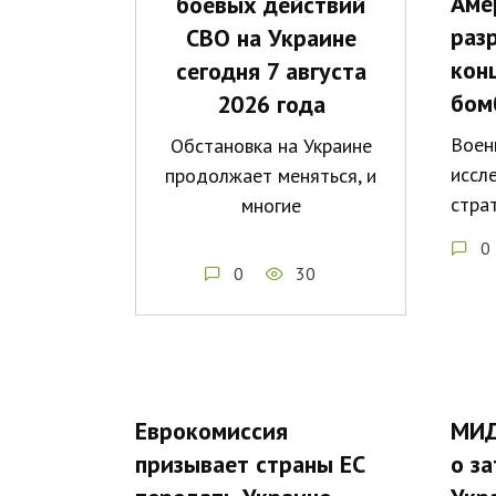
Аме
боевых действий
раз
СВО на Украине
кон
сегодня 7 августа
бом
2026 года
Воен
Обстановка на Украине
иссл
продолжает меняться, и
стра
многие
0
0
30
Еврокомиссия
МИД
призывает страны ЕС
о з