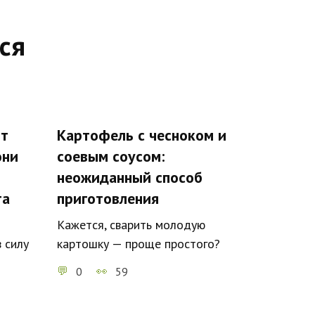
ся
ят
Картофель с чесноком и
они
соевым соусом:
неожиданный способ
та
приготовления
Кажется, сварить молодую
 силу
картошку — проще простого?
0
59