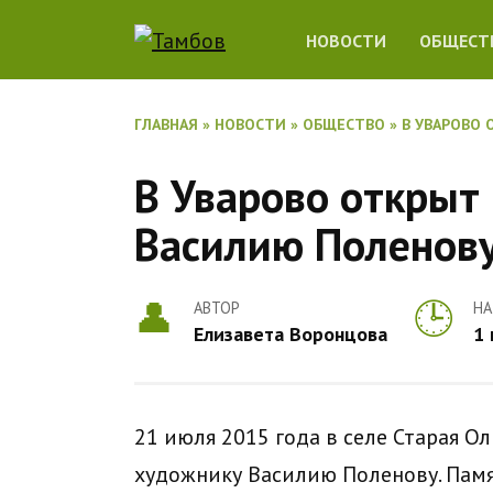
Перейти
НОВОСТИ
ОБЩЕСТ
к
содержанию
ГЛАВНАЯ
»
НОВОСТИ
»
ОБЩЕСТВО
»
В УВАРОВО
В Уварово открыт
Василию Поленов
АВТОР
НА
Елизавета Воронцова
1
21 июля 2015 года в селе Старая О
художнику Василию Поленову. Памя