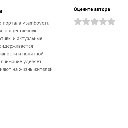
Оцените автора
а
 портала vtambove.ru.
я, общественную
ативы и актуальные
придерживается
ивности и понятной
 внимание уделяет
лияют на жизнь жителей