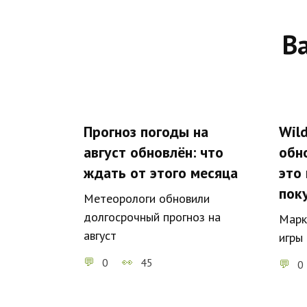
В
Прогноз погоды на
Wild
август обновлён: что
обн
ждать от этого месяца
это
пок
Метеорологи обновили
долгосрочный прогноз на
Марк
август
игры
0
45
0