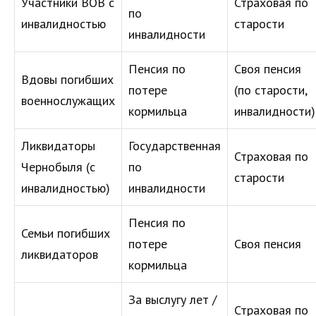
Участники ВОВ с
Страховая по
по
инвалидностью
старости
инвалидности
Пенсия по
Своя пенсия
Вдовы погибших
потере
(по старости,
военнослужащих
кормильца
инвалидности)
Ликвидаторы
Государственная
Страховая по
Чернобыля (с
по
старости
инвалидностью)
инвалидности
Пенсия по
Семьи погибших
потере
Своя пенсия
ликвидаторов
кормильца
За выслугу лет /
Страховая по