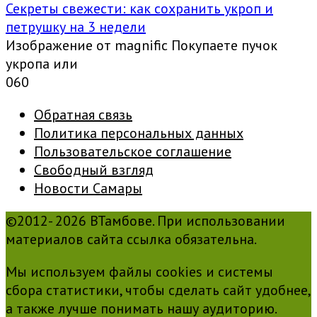
Секреты свежести: как сохранить укроп и
петрушку на 3 недели
Изображение от magnific Покупаете пучок
укропа или
0
60
Обратная связь
Политика персональных данных
Пользовательское соглашение
Свободный взгляд
Новости Самары
©2012- 2026 ВТамбове. При использовании
материалов сайта ссылка обязательна.
Мы используем файлы cookies и системы
сбора статистики, чтобы сделать сайт удобнее,
а также лучше понимать нашу аудиторию.