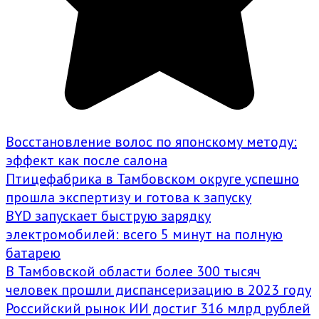
Восстановление волос по японскому методу:
эффект как после салона
Птицефабрика в Тамбовском округе успешно
прошла экспертизу и готова к запуску
BYD запускает быструю зарядку
электромобилей: всего 5 минут на полную
батарею
В Тамбовской области более 300 тысяч
человек прошли диспансеризацию в 2023 году
Российский рынок ИИ достиг 316 млрд рублей